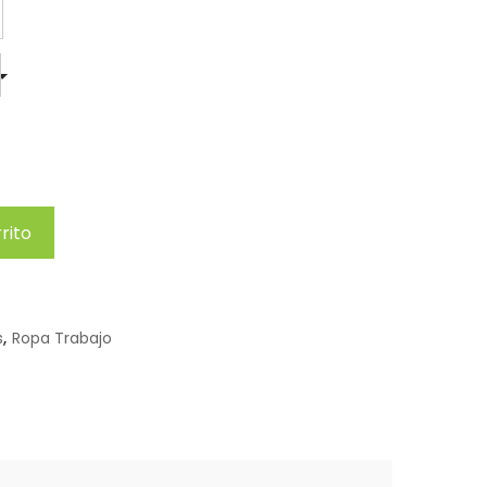
rito
s
,
Ropa Trabajo