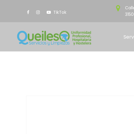
Call
TikTok
3150
Serv