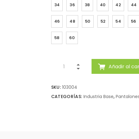
34
36
38
40
42
44
46
48
50
52
54
56
58
60
Añadir al car
SKU:
103004
CATEGORÍAS:
Industria Base
,
Pantalone