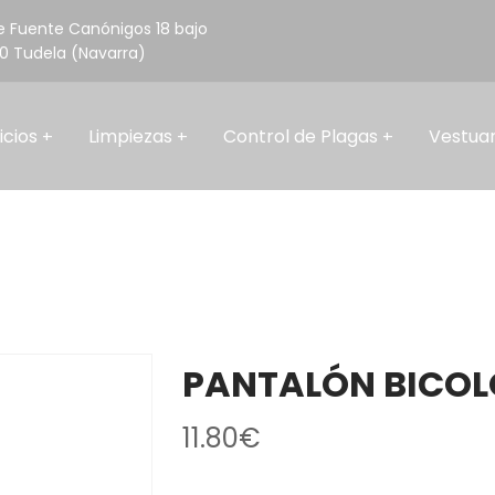
e Fuente Canónigos 18 bajo
0 Tudela (Navarra)
Contacta 
icios
Limpiezas
Control de Plagas
Vestuar
PANTALÓN BICOL
11.80
€