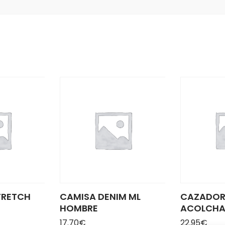
TRETCH
CAMISA DENIM ML
CAZADO
HOMBRE
ACOLCH
17.70
€
22.95
€