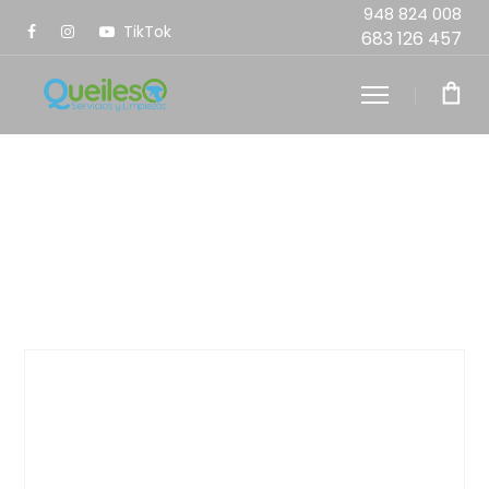
948 824 008
TikTok
683 126 457