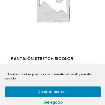
PANTALÓN STRETCH BICOLOR
18.90
€
Seleccionar opciones
Este producto tiene múlti
Utilizamos cookies para optimizar nuestro sitio web y nuestro
servicio.
Aceptar cookies
© 2025 Limpieza Queiles. Todos los derechos reservados.
Diseño:
Muninfor S.L
Denegado