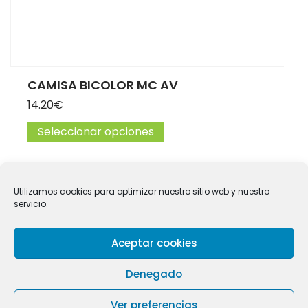
CAMISA BICOLOR MC AV
14.20
€
Seleccionar opciones
Este producto tiene múltip
Utilizamos cookies para optimizar nuestro sitio web y nuestro
servicio.
1
2
…
14
15
Aceptar cookies
Denegado
© 2025 Limpieza Queiles. Todos los derechos reservados.
Diseño:
Muninfor S.L
Ver preferencias
Aviso Legal
|
Política de Cookies
|
Política de privacidad
|