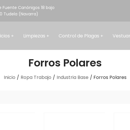
e Fuente Canónigos 18 bajo
0 Tudela (Navarra)
Contacta 
icios
Limpiezas
Control de Plagas
Vestuar
Forros Polares
Inicio
/
Ropa Trabajo
/
Industria Base
/ Forros Polares