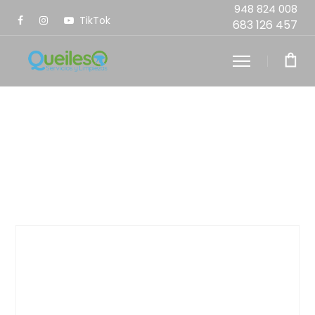
948 824 008
TikTok
683 126 457