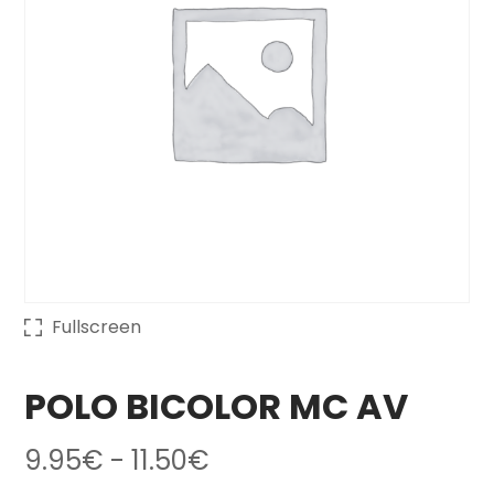
Fullscreen
POLO BICOLOR MC AV
Rango de precios: de
9.95
€
-
11.50
€