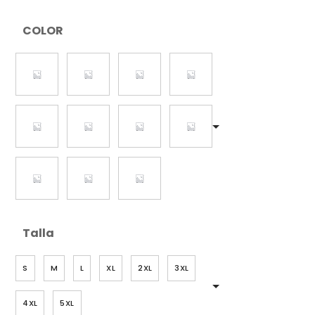
COLOR
Talla
S
M
L
XL
2XL
3XL
4XL
5XL