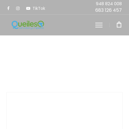
948 824 008
TikTok
683 126 457